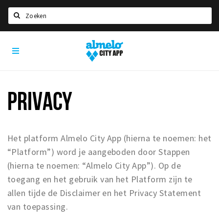
Zoeken
Almelo
Home
City
App
Agenda
Deals
PRIVACY
Nieuws
Vacatures
Het platform Almelo City App (hierna te noemen: het
Eten
“Platform”) word je aangeboden door Stappen
Drinken
(hierna te noemen: “Almelo City App”). Op de
Slapen
toegang en het gebruik van het Platform zijn te
Recreatief
allen tijde de Disclaimer en het Privacy Statement
van toepassing.
Winkels