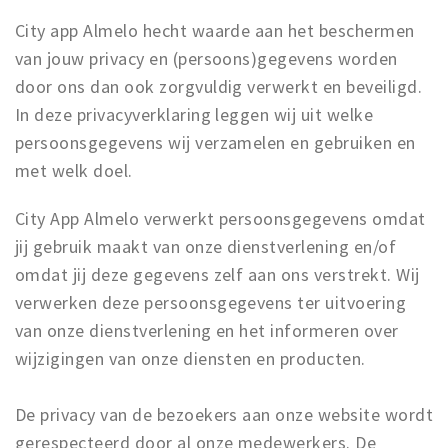
Winkelgebieden
City app Almelo hecht waarde aan het beschermen
van jouw privacy en (persoons)gegevens worden
Parkeren
door ons dan ook zorgvuldig verwerkt en beveiligd.
Bezienswaardigheden
In deze privacyverklaring leggen wij uit welke
persoonsgegevens wij verzamelen en gebruiken en
Musea, theaters & podia
met welk doel.
Uitjes & activiteiten
Toeristische routes
City App Almelo verwerkt persoonsgegevens omdat
Natuurgebieden
jij gebruik maakt van onze dienstverlening en/of
omdat jij deze gegevens zelf aan ons verstrekt. Wij
Inloggen
verwerken deze persoonsgegevens ter uitvoering
van onze dienstverlening en het informeren over
wijzigingen van onze diensten en producten.
De privacy van de bezoekers aan onze website wordt
gerespecteerd door al onze medewerkers. De