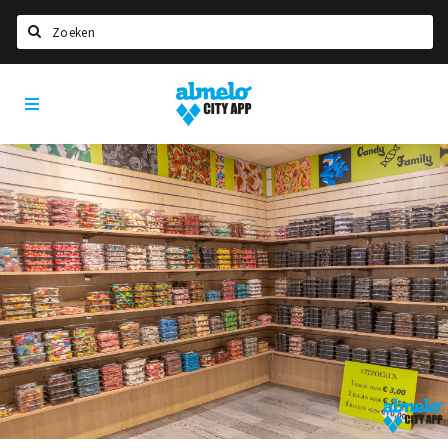
Zoeken
Almelo
Home
City
App
Agenda
Deals
Nieuws
Vacatures
Eten
Drinken
Slapen
Recreatief
Winkels