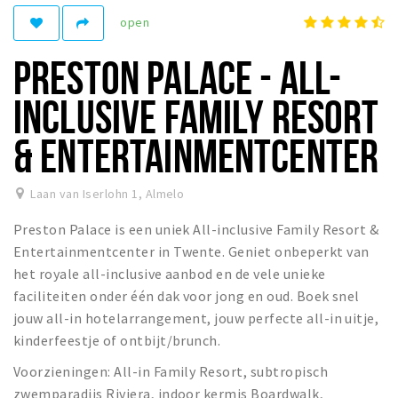
open
Winkelgebieden
Parkeren
PRESTON PALACE - ALL-
Bezienswaardigheden
INCLUSIVE FAMILY RESORT
Musea, theaters & podia
& ENTERTAINMENTCENTER
Uitjes & activiteiten
Toeristische routes
Laan van Iserlohn 1
,
Almelo
Natuurgebieden
Preston Palace is een uniek All-inclusive Family Resort &
Entertainmentcenter in Twente. Geniet onbeperkt van
Inloggen
het royale all-inclusive aanbod en de vele unieke
faciliteiten onder één dak voor jong en oud. Boek snel
jouw all-in hotelarrangement, jouw perfecte all-in uitje,
kinderfeestje of ontbijt/brunch.
Voorzieningen: All-in Family Resort, subtropisch
zwemparadijs Riviera, indoor kermis Boardwalk,