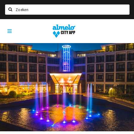
Zoeken
Almelo
Home
City
App
Agenda
Deals
Nieuws
Vacatures
Eten
Drinken
Slapen
Recreatief
Winkels